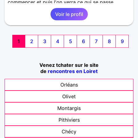
commencer et puis l'on verra ce qui se passe
Voir le profil
1
2
3
4
5
6
7
8
9
Venez tchater sur le site
de
rencontres en Loiret
Orléans
Olivet
Montargis
Pithiviers
Chécy