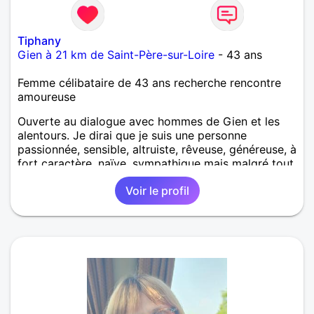
Tiphany
Gien à 21 km de Saint-Père-sur-Loire
- 43 ans
Femme célibataire de 43 ans recherche rencontre
amoureuse
Ouverte au dialogue avec hommes de Gien et les
alentours. Je dirai que je suis une personne
passionnée, sensible, altruiste, rêveuse, généreuse, à
fort caractère, naïve, sympathique mais malgré tout
avec la tête sur les épaules. On dis de moi que je
Voir le profil
suis drôle, loyale, très gentille, franche (un peu trop
parfois), adorable, tendre et intelligente.