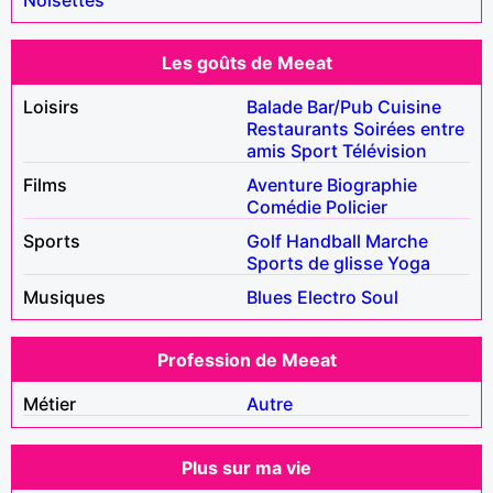
Les goûts de Meeat
Loisirs
Balade
Bar/Pub
Cuisine
Restaurants
Soirées entre
amis
Sport
Télévision
Films
Aventure
Biographie
Comédie
Policier
Sports
Golf
Handball
Marche
Sports de glisse
Yoga
Musiques
Blues
Electro
Soul
Profession de Meeat
Métier
Autre
Plus sur ma vie