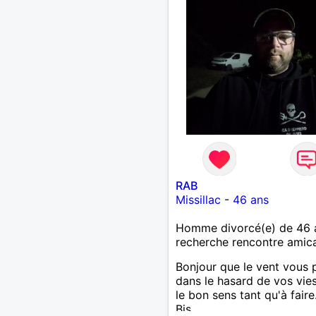
RAB
Missillac
-
46 ans
Homme divorcé(e) de 46 
recherche rencontre amic
Bonjour que le vent vous 
dans le hasard de vos vie
le bon sens tant qu'à faire.
Bis.