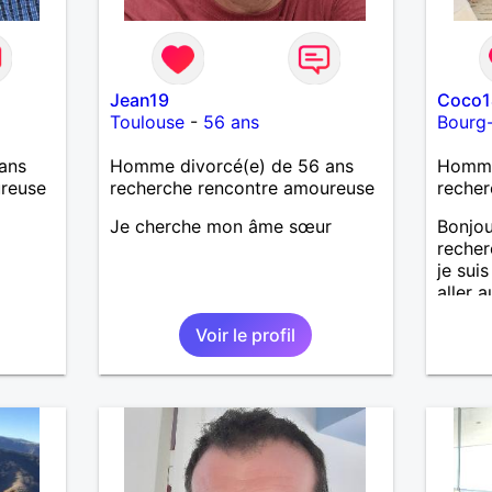
Jean19
Coco1
Toulouse
-
56 ans
Bourg
ans
Homme divorcé(e) de 56 ans
Homme 
ureuse
recherche rencontre amoureuse
recher
Je cherche mon âme sœur
Bonjou
recher
je suis
aller a
Voir le profil