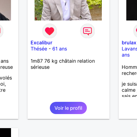
fards ,ni excès A vous de jouer
Mesdames 😉
Excalibur
brulax
Thésée
-
61 ans
Lavans
ans
 ans
1m87 76 kg châtain relation
ureuse
sérieuse
Homme
recher
nvolés
oi,
je suis
tre
calme 
sais e
Voir le profil