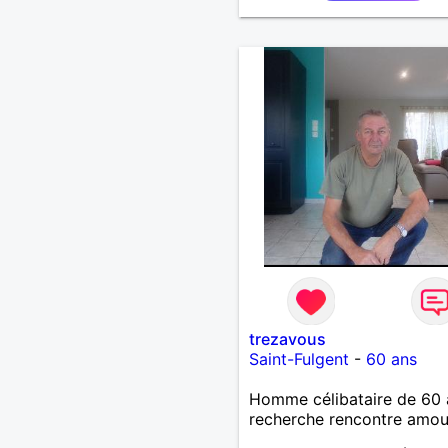
trezavous
Saint-Fulgent
-
60 ans
Homme célibataire de 60 
recherche rencontre amo