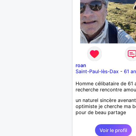
roan
Saint-Paul-lès-Dax
-
61 an
Homme célibataire de 61 
recherche rencontre amo
un naturel sincère avenant
optimiste je cherche ma b
pour de beau partage
Voir le profil