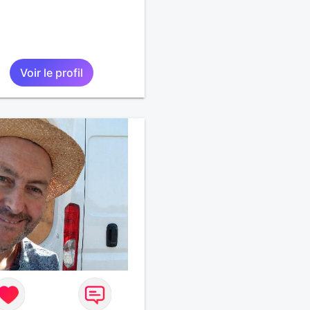
Voir le profil