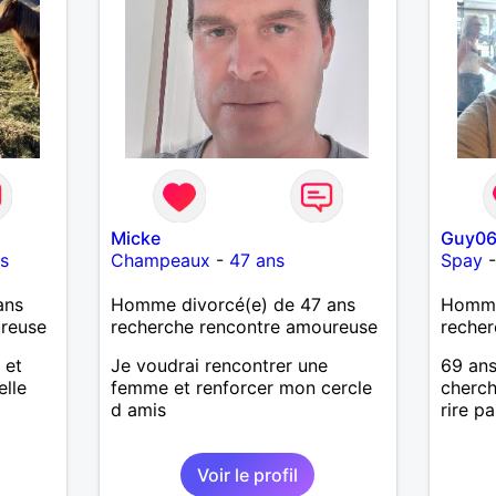
Micke
Guy0
s
Champeaux
-
47 ans
Spay
ans
Homme divorcé(e) de 47 ans
Homme
ureuse
recherche rencontre amoureuse
recher
 et
Je voudrai rencontrer une
69 ans
elle
femme et renforcer mon cercle
cherch
d amis
rire p
Voir le profil