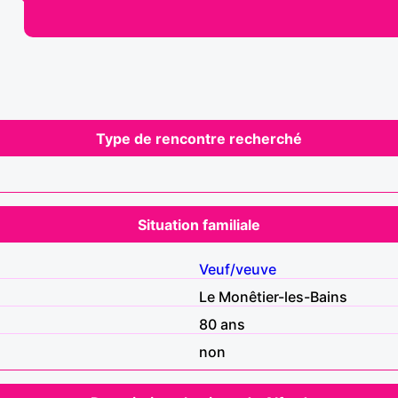
Type de rencontre recherché
Situation familiale
Veuf/veuve
Le Monêtier-les-Bains
80 ans
non