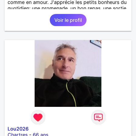
comme en amour. J'apprécie les petits bonheurs du
quotidien; une promenade, un bon repas, une sortie,
une discision agréable ou un moment de détente à
Voir le profil
deux. Je souhaite rencontrer une femme douce,
honnête et bienveillante, avec qui partager des
moments de complicité, de rire et de confiance. Je
crois qu'une belle relation commence souvent par
une belle amitié et qu'il n'est jamais trop tard pour
écrire une nouvelle histoire. Si vous aimez les
échanges sincères, les valeurs de respect et de
simplicité, nous pourrions faire connaissance autour
d'un café suivi d'une balade, sans précipitation et
laisser le temps faire le reste. Au plaisir de vous lire.
Lou2026
Chartres
-
66 ans