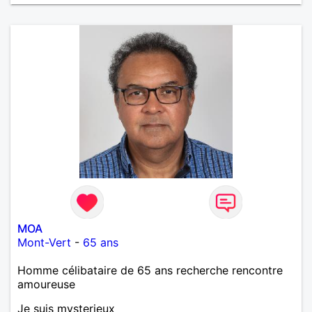
et rayonner l'amour. Je vis actuellement dans le Lot
mais je compte m'installer à nouveau à l'ile de la
Réunion avant la fin 2026. Pierre
MOA
Mont-Vert
-
65 ans
Homme célibataire de 65 ans recherche rencontre
amoureuse
Je suis mysterieux