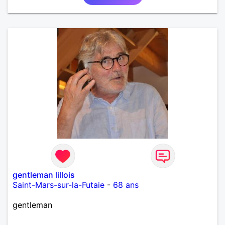
gentleman lillois
Saint-Mars-sur-la-Futaie
-
68 ans
gentleman