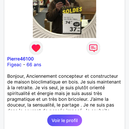
Pierre46100
Figeac
-
66 ans
Bonjour, Anciennement concepteur et constructeur
de maison bioclimatique en bois. Je suis maintenant
à la retraite. Je vis seul, je suis plutôt orienté
spiritualité et énergie mais je suis aussi très
pragmatique et un très bon bricoleur. J’aime la
douceur, la sensualité, le partage . Je ne suis pas
dans le courant de pensée imposé. Je souhaite
rencontrer une personne pour partager,
Voir le profil
expérimenté, découvrir ensemble et se soutenir
mutuellement pour devenir le meilleur de soi-même