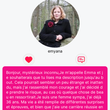
emyana
Bonjour, mystérieux inconnu,Je m'appelle Emma et j
e souhaiterais que tu lises ma description jusqu'au b
out. Cela pourrait sembler un peu étrange et inatten
du, mais j'ai rassemblé mon courage et j'ai décidé d
e prendre le risque, au cas où quelque chose de bea
u en ressortirait.Je suis une femme sympa, j'ai déjà
36 ans. Ma vie a été remplie de différentes surprises
et épreuves, et bien que j'aie une carrière réussie en