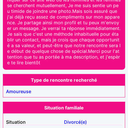
se cherchent mutuellement, Je me suis sentie un pe
u timide de joindre une photo.Mais sois assuré que
j'ai déjà reçu assez de compliments sur mon appare
nce. Je partage ainsi mon profil et tu peux m'envoy
er un message. Je verrai ta réponse immédiatement.
Je sais que c'est une méthode inhabituelle pour éta
blir un contact, mais je crois que chaque opportunit
é a sa valeur, et peut-être que notre rencontre sera l
e début de quelque chose de spécial.Merci pour l'at
tention que tu as portée à ma description, et j'espèr
e te lire bientôt
Type de rencontre recherché
Amoureuse
Situation familiale
Situation
Divorcé(e)