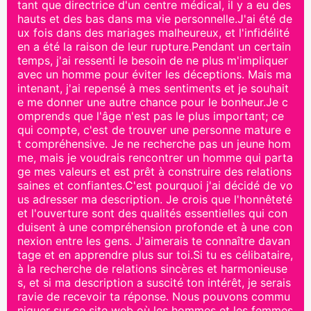
tant que directrice d'un centre médical, il y a eu des
hauts et des bas dans ma vie personnelle.J'ai été de
ux fois dans des mariages malheureux, et l'infidélité
en a été la raison de leur rupture.Pendant un certain
temps, j'ai ressenti le besoin de ne plus m'impliquer
avec un homme pour éviter les déceptions. Mais ma
intenant, j'ai repensé à mes sentiments et je souhait
e me donner une autre chance pour le bonheur.Je c
omprends que l'âge n'est pas le plus important; ce
qui compte, c'est de trouver une personne mature e
t compréhensive. Je ne recherche pas un jeune hom
me, mais je voudrais rencontrer un homme qui parta
ge mes valeurs et est prêt à construire des relations
saines et confiantes.C'est pourquoi j'ai décidé de vo
us adresser ma description. Je crois que l'honnêteté
et l'ouverture sont des qualités essentielles qui con
duisent à une compréhension profonde et à une con
nexion entre les gens. J'aimerais te connaître davan
tage et en apprendre plus sur toi.Si tu es célibataire,
à la recherche de relations sincères et harmonieuse
s, et si ma description a suscité ton intérêt, je serais
ravie de recevoir ta réponse. Nous pouvons commu
niquer sur ce site web où les hommes et les femmes