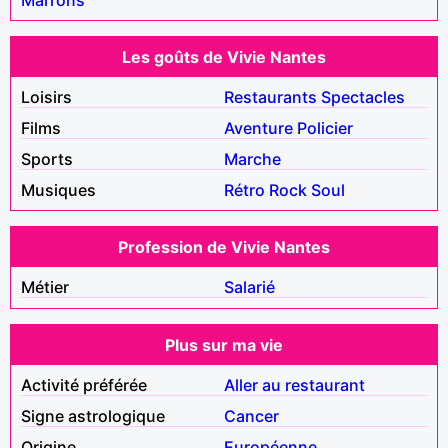
Les goûts de Vivie Nantes
Loisirs
Restaurants
Spectacles
Films
Aventure
Policier
Sports
Marche
Musiques
Rétro
Rock
Soul
Profession de Vivie Nantes
Métier
Salarié
Plus sur ma vie
Activité préférée
Aller au restaurant
Signe astrologique
Cancer
Origine
Européenne