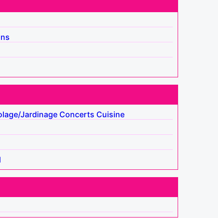
ins
olage/Jardinage
Concerts
Cuisine
l