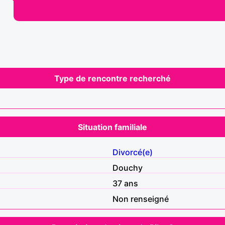
Type de rencontre recherché
Situation familiale
Divorcé(e)
Douchy
37 ans
Non renseigné