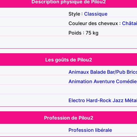
Description physique de Pilou2
Style :
Classique
Couleur des cheveux :
Châta
Poids : 75 kg
Les goûts de Pilou2
Animaux
Balade
Bar/Pub
Bric
Animation
Aventure
Comédie
Electro
Hard-Rock
Jazz
Méta
Profession de Pilou2
Profession libérale