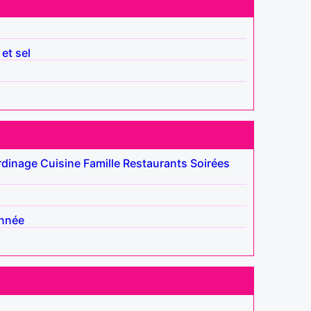
 et sel
rdinage
Cuisine
Famille
Restaurants
Soirées
nnée