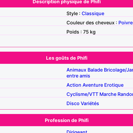
Description physique de Phifi
Style :
Classique
Couleur des cheveux :
Poivre
Poids : 75 kg
Les goûts de Phifi
Animaux
Balade
Bricolage/Ja
entre amis
Action
Aventure
Erotique
Cyclisme/VTT
Marche
Rando
Disco
Variétés
Profession de Phifi
Dirigeant