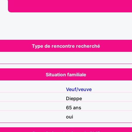
Type de rencontre recherché
Situation familiale
Veuf/veuve
Dieppe
65 ans
oui