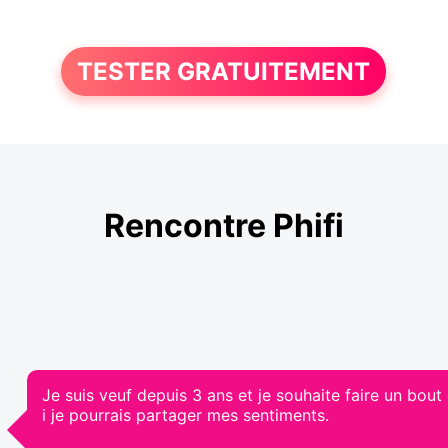
TESTER GRATUITEMENT
Rencontre Phifi
Je suis veuf depuis 3 ans et je souhaite faire un bo
i je pourrais partager mes sentiments.