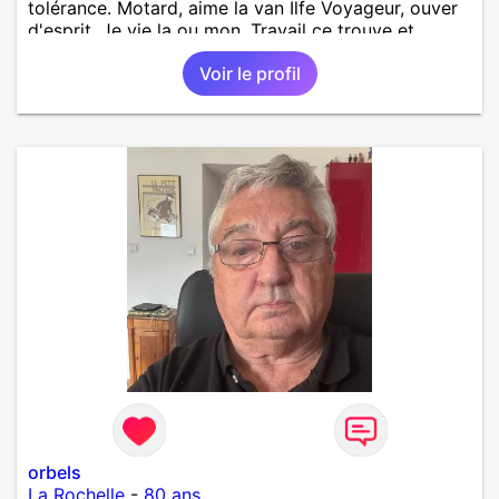
tolérance. Motard, aime la van Ilfe Voyageur, ouver
d'esprit. Je vie la ou mon. Travail ce trouve et
souhaite me stabiliser dans la région allant de
Voir le profil
Bordeaux à la Rochelle, bord de mer. J'ai beaucoup
vécu en Afrique pour raison professionnelle.
orbels
La Rochelle
-
80 ans