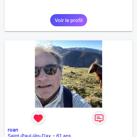
Voir le profil
roan
Saint-Paul-lès-Dax
-
61 ans