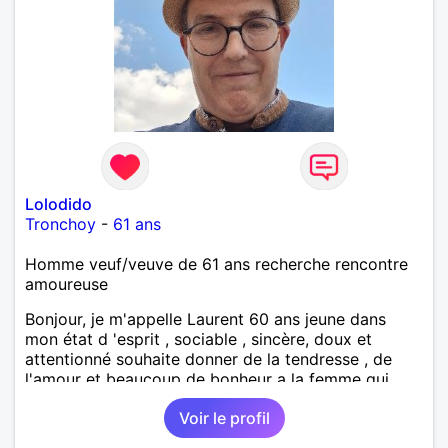
Lolodido
Tronchoy
-
61 ans
Homme veuf/veuve de 61 ans recherche rencontre
amoureuse
Bonjour, je m'appelle Laurent 60 ans jeune dans
mon état d 'esprit , sociable , sincère, doux et
attentionné souhaite donner de la tendresse , de
l'amour et beaucoup de bonheur a la femme qui
souhaitera partager ma vie . Bientôt en retraite a la
Voir le profil
fin de l 'année et libre de toute contrainte. Digne de
confiance à la femme qui voudras m 'en accorder