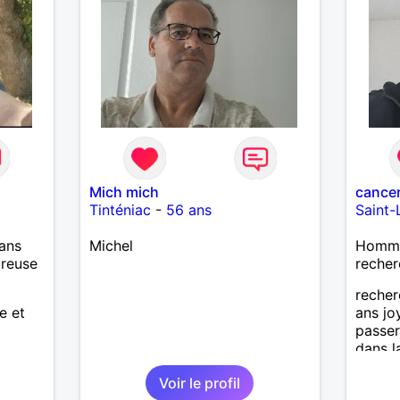
 le
ais je
eau à
 fin
Mich mich
cance
Tinténiac
-
56 ans
Saint-
ans
Michel
Homme 
ureuse
recher
reche
e et
ans jo
passe
dans l
attend
Voir le profil