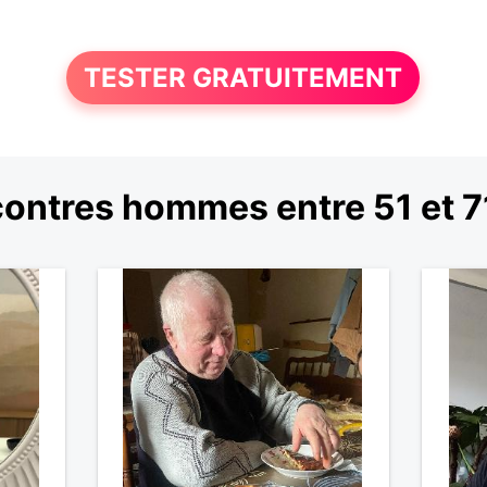
TESTER GRATUITEMENT
ontres hommes entre 51 et 7