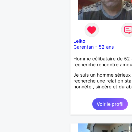
de qualités avec très peu
défauts. Je suis altruiste,
bienveillant, empathique,
attentionné, honnête,
respectueux, doux de car
et compréhensif : je laisse
« glisser » beaucoup de c
Leiko
Mais ne vous m’éprenez p
Carentan
-
52 ans
Mesdames, si une person
j’aime me trahit une fois, il
Homme célibataire de 52 
aura pas de seconde chan
recherche rencontre amo
je l’effacerai à « vitam
eternam ». Néanmoins, je 
Je suis un homme sérieux
tout petit peu maniaque ai
recherche une relation sta
qu’impatient. J’essaye de f
honnête , sincère et durab
des efforts. Rien de bien
dramatique ! Du moins je 
pense……Je suis un homm
Voir le profil
facile à vivre. À vous si vo
souhaitez, d’apprendre à 
connaître davantage. J’en 
ravi….A très bientôt je l’es