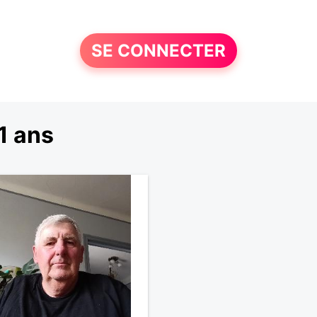
SE CONNECTER
1 ans