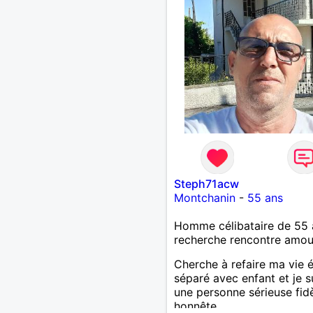
Steph71acw
Montchanin
-
55 ans
Homme célibataire de 55 
recherche rencontre amo
Cherche à refaire ma vie 
séparé avec enfant et je s
une personne sérieuse fid
honnête