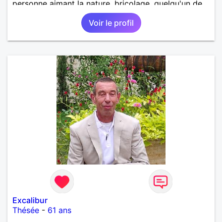
personne aimant la nature ,bricolage ,quelqu'un de
simple et naturel à vos claviers mesdames
Voir le profil
Excalibur
Thésée
-
61 ans