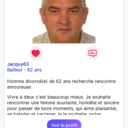
Jacquy63
Bailleul
-
62 ans
Homme divorcé(e) de 62 ans recherche rencontre
amoureuse
Vivre à deux c'est beaucoup mieux. Je souhaite
rencontrer une femme souriante, honnête et sincère
pour passer de bons moments, qui aime plaisanter,
se balader et partager, je le souhaite, notre
complicité. J'aime beaucoup les chantiers de
Voir le profil
randonnée pour se défouler, se relaxer, se détendre