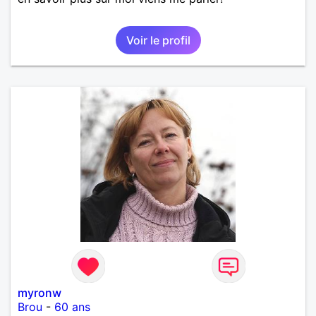
Voir le profil
myronw
Brou
-
60 ans