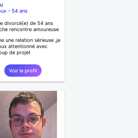
ou
oux
-
54 ans
 divorcé(e) de 54 ans
che rencontre amoureuse
e une relation sérieuse ,je
oux attentionné avec
up de projet
Voir le profil