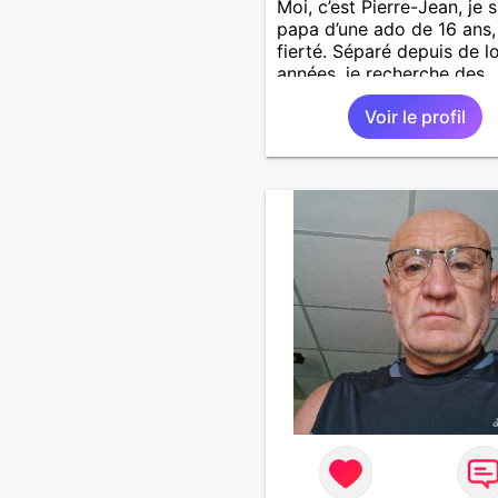
Moi, c’est Pierre-Jean, je s
papa d’une ado de 16 ans
fierté. Séparé depuis de 
années, je recherche des
affinités amicales afin de
Voir le profil
rompre une solitude parfo
difficile à gérer ainsi que 
le vague à l’âme. L’amitié 
extrêmement importante 
yeux mais peut se décline
des sentiments plus puiss
« Le temps fera son œuvr
disait Arthur Schopenhaue
philosophe allemand que j
J’aime discuter sans pour 
être trop locace. Je suis 
de qualités avec très peu
défauts. Je suis altruiste,
bienveillant, empathique,
attentionné, honnête,
respectueux, doux de car
et compréhensif : je laisse
« glisser » beaucoup de c