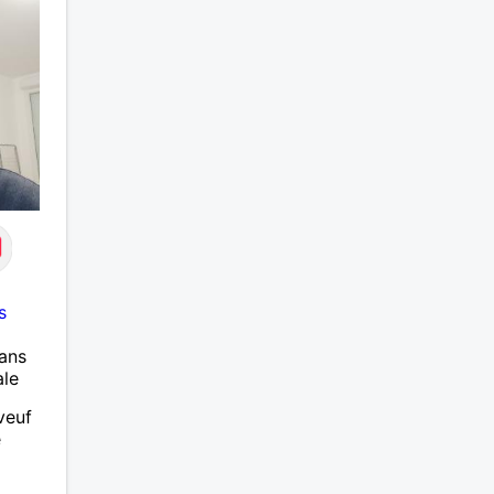
s
ans
ale
veuf
e