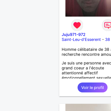
Juju971-972
Saint-Leu-d'Esserent
-
38
Homme célibataire de 38 
recherche rencontre amo
Je suis une personne ave
grand coeur a l'écoute
attentionné affectif
émotionnellement sexuell
joyeux drôle amusant a l'
Voir le profil