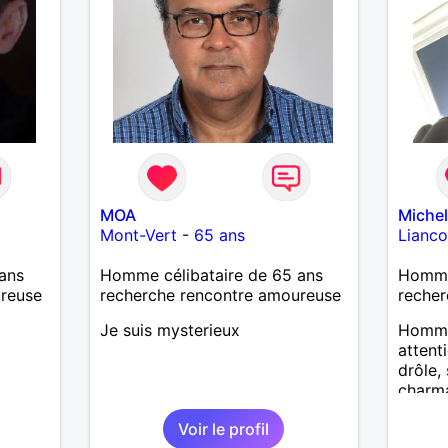
MOA
Michel
Mont-Vert
-
65 ans
Lianco
ans
Homme célibataire de 65 ans
Homme 
ureuse
recherche rencontre amoureuse
recher
Je suis mysterieux
Homme 
attent
drôle,
charm
Voir le profil