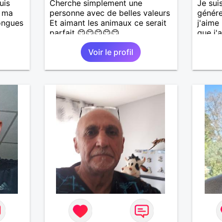
uis
Cherche simplement une
Je sui
, ma
personne avec de belles valeurs
génére
longues
Et aimant les animaux ce serait
j'aime
parfait 😊😊😊😊😊
que j'a
sincèr
Voir le profil
is
pas qu
casser
j'aime
reste
cherch
à mes
et sér
r en
ants.
e »
r,
’adore.
autant
bourré
 de
actère
hoses.