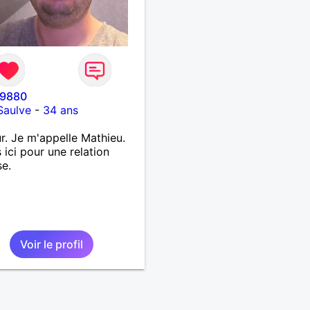
9880
Saulve
-
34 ans
r. Je m'appelle Mathieu.
s ici pour une relation
se.
Voir le profil