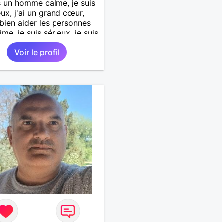
s un homme calme, je suis
ux, j'ai un grand cœur,
 bien aider les personnes
ime, je suis sérieux, je suis
e, je suis honnête, j'aime
Voir le profil
'on joue avec moi et
 pas les mensonges. Je
e une relation amoureuse
ieuse.