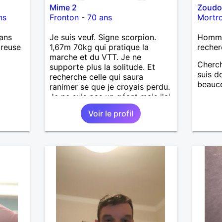
Mime 2
Zoud
as
ns
Fronton
-
70 ans
Mortr
ne que
 n’y
ans
Je suis veuf. Signe scorpion.
Homme
ce et
ureuse
1,67m 70kg qui pratique la
recher
marche et du VTT. Je ne
suis un
Cherch
supporte plus la solitude. Et
nsi
suis d
recherche celle qui saura
aire
beauco
ranimer se que je croyais perdu.
Je ne suis pas un géant mais j'ai
le
un gros coeur. Je supporte pas
e
Voir le profil
le mensonge l'hypocrisie. J'aime
us le
la franchise et l'honnêteté. Les
me
voyages. Pour en savoir plus
serai
contacter moi.
père.