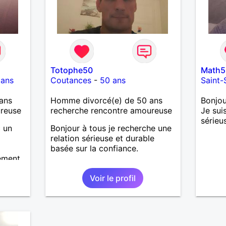
Totophe50
Math5
 ans
Coutances
-
50 ans
Saint-
ans
Homme divorcé(e) de 50 ans
Bonjou
ureuse
recherche rencontre amoureuse
Je sui
sérieu
c un
Bonjour à tous je recherche une
relation sérieuse et durable
basée sur la confiance.
ement
écoute
Voir le profil