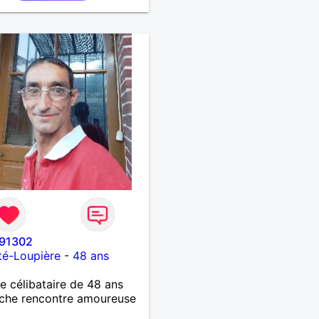
91302
té-Loupière
-
48 ans
célibataire de 48 ans
che rencontre amoureuse